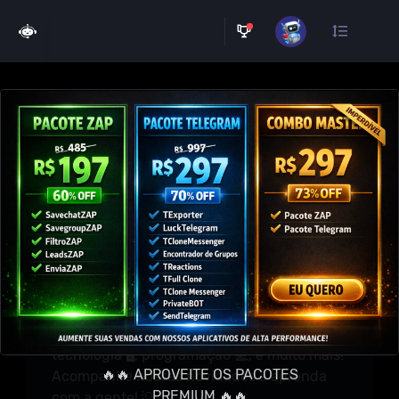
×
🏆 Navegue por soluções
práticas e transforme seu dia
a dia!
⚜️ Bem Vindos,
Aqui, você encontra conteúdo exclusivo,
atualizações diárias e tudo o que você
precisa para estar por dentro das últimas
tendências. 🔥
Explore dicas de marketing digital 📈,
tecnologia 🖥️, programação 💻, e muito mais!
🔥🔥 APROVEITE OS PACOTES
Acompanhe nossas novidades e aprenda
PREMIUM 🔥🔥
com a gente! 💡