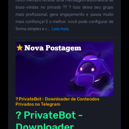
novo membro recebe uma mensagem automática de
boas-vindas no privado ?? ? Isso deixa seu grupo
mais profissional, gera engajamento e passa muito
mais confiança! E o melhor: você pode configurar de
forma simples e r...
Leia mais
? PrivateBot - Downloader de Conteúdos
Privados no Telegram
? PrivateBot -
Downloader