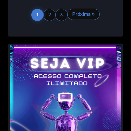
Próxima »
1
2
3