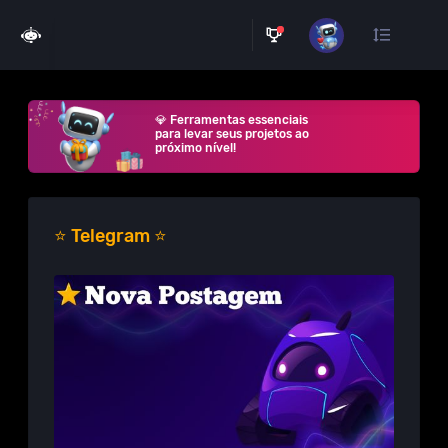
💎 Ferramentas essenciais
para levar seus projetos ao
próximo nível!
⭐ Telegram ⭐