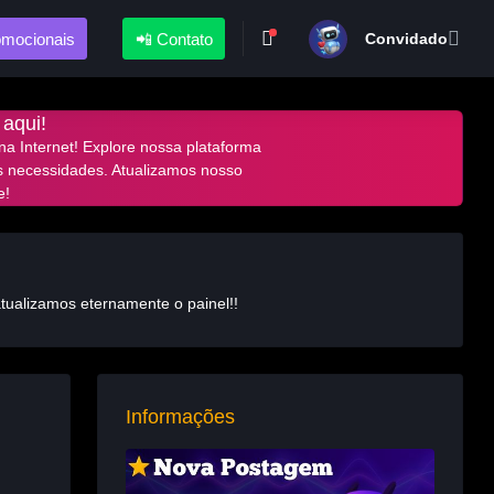
omocionais
📲 Contato
Convidado
 aqui!
a Internet! Explore nossa plataforma
s necessidades. Atualizamos nosso
e!
atualizamos eternamente o painel!!
Informações