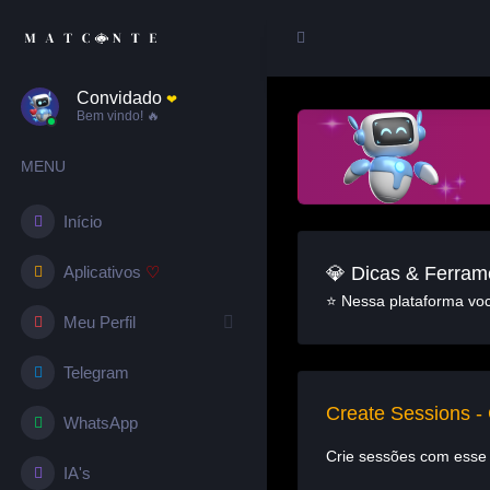
Convidado
❤︎
Bem vindo! 🔥
MENU
Início
💎 Dicas & Ferram
Aplicativos
♡
⭐ Nessa plataforma você
Meu Perfil
Telegram
Create Sessions -
WhatsApp
Crie sessões com esse 
IA's