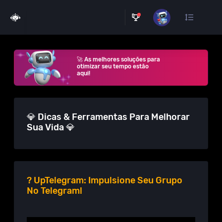
🚀 As melhores soluções para
otimizar seu tempo estão
aqui!
💎 Dicas & Ferramentas Para Melhorar
Sua Vida 💎
? UpTelegram: Impulsione Seu Grupo
No Telegram!