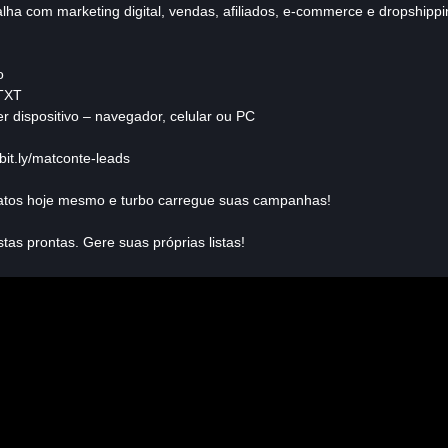
lha com marketing digital, vendas, afiliados, e-commerce e dropshippi
o
TXT
 dispositivo – navegador, celular ou PC
bit.ly/matconte-leads
atos hoje mesmo e turbo carregue suas campanhas!
stas prontas. Gere suas próprias listas!