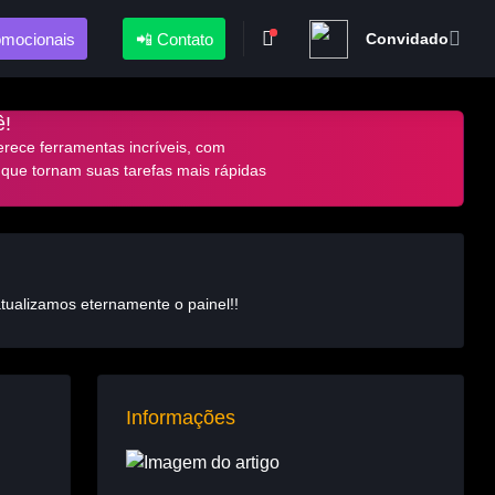
omocionais
📲 Contato
Convidado
ê!
rece ferramentas incríveis, com
 que tornam suas tarefas mais rápidas
atualizamos eternamente o painel!!
Informações