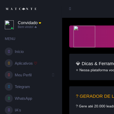
Convidado
❤︎
Bem vindo! 🔥
MENU
Início
💎 Dicas & Ferram
Aplicativos
♡
⭐ Nessa plataforma você
Meu Perfil
Telegram
? GERADOR DE LE
WhatsApp
? Gere até 20.000 lead
IA's